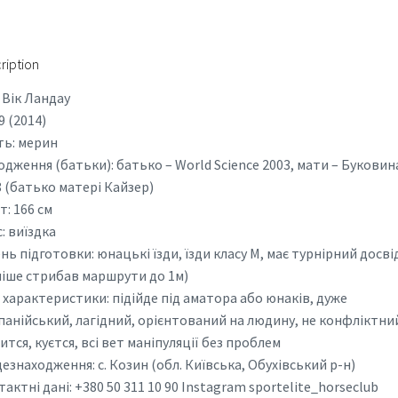
ription
: Вік Ландау
 9 (2014)
ть: мерин
дження (батьки): батько – World Science 2003, мати – Буковин
 (батько матері Кайзер)
т: 166 см
: виїздка
нь підготовки: юнацькі їзди, їзди класу М, має турнірний досві
ніше стрибав маршрути до 1м)
 характеристики: підійде під аматора або юнаків, дуже
панійський, лагідний, орієнтований на людину, не конфліктни
ится, куєтся, всі вет маніпуляції без проблем
езнаходження: с. Козин (обл. Київська, Обухівський р-н)
актні дані: +380 50 311 10 90 Instagram sportelite_horseclub