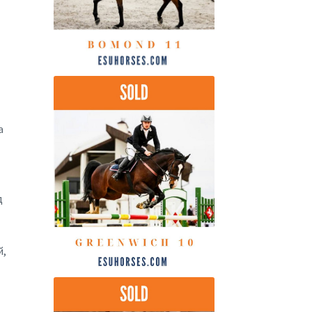
а
д
й,