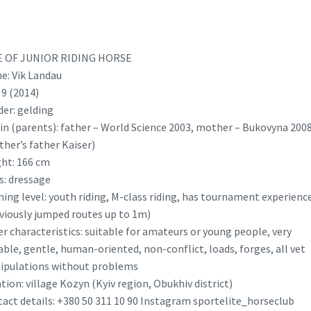
E OF JUNIOR RIDING HORSE
: Vik Landau
 9 (2014)
er: gelding
in (parents): father – World Science 2003, mother – Bukovyna 200
her’s father Kaiser)
ht: 166 cm
s: dressage
ning level: youth riding, M-class riding, has tournament experienc
viously jumped routes up to 1m)
r characteristics: suitable for amateurs or young people, very
able, gentle, human-oriented, non-conflict, loads, forges, all vet
ipulations without problems
tion: village Kozyn (Kyiv region, Obukhiv district)
act details: +380 50 311 10 90 Instagram sportelite_horseclub