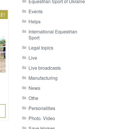
Equestrian Sport of Ukraine
Events
E!
Helps
International Equestrian
Sport
Legal topics
Live
Live broadcasts
Manufacturing
News
nt
Othe
Personalities
00€.
Photo. Video
Save Horses