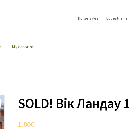
Horse sales
Equestrian s
s
My account
SOLD! Вік Ландау 
1.00
€