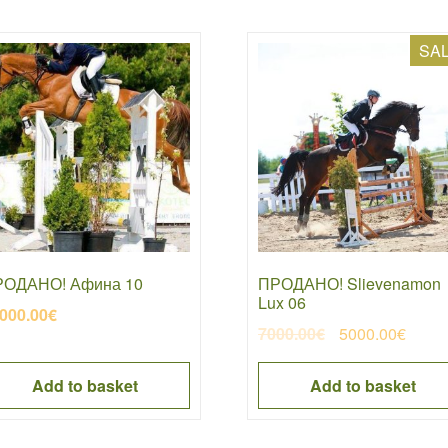
SAL
ОДАНО! Афина 10
ПРОДАНО! Slievenamon
Lux 06
000.00
€
Original
Curre
7000.00
€
5000.00
€
price
price
was:
is:
Add to basket
Add to basket
7000.00€.
5000.