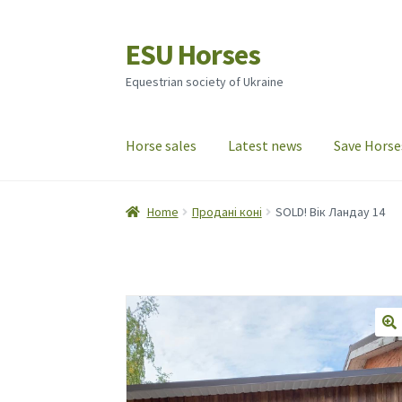
ESU Horses
Skip
Skip
to
to
Equestrian society of Ukraine
navigation
content
Horse sales
Latest news
Save Horse
Home
Продані коні
SOLD! Вік Ландау 14