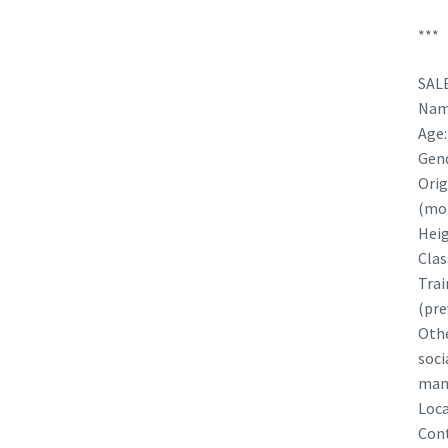
***
SAL
Name
Age:
Gend
Orig
(mot
Heig
Clas
Trai
(pre
Othe
soci
man
Loca
Cont