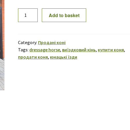
SOLD!
Add to basket
Вік
Ландау
14
quantity
Category:
Продані коні
Tags:
dressage horse
,
виїздковий кінь
,
купити коня
,
продати коня
,
юнацькі їзди