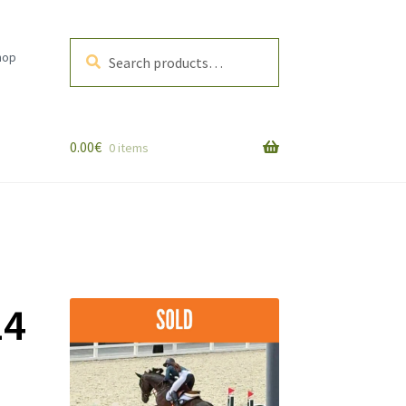
Search
Search
hop
for:
0.00
€
0 items
14