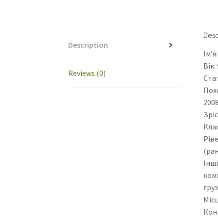
Desc
Description
Ім’я
Вік:
Reviews (0)
Ста
Похо
2008
Зріс
Клас
Ріве
(ра
Інші
ком
груз
Місц
Конт