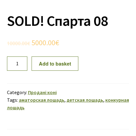
SOLD! Спарта 08
Original
Current
5000.00
€
10000.00
€
price
price
SOLD!
Add to basket
was:
is:
Спарта
08
10000.00€.
5000.00€.
quantity
Category:
Продані коні
Tags:
аматорская лошадь
,
детская лошадь
,
конкурная
лошадь