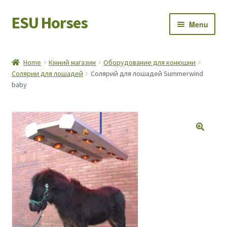
ESU Horses
Skip
Skip
Menu
to
to
navigation
content
Horse sales
Home
Кінний магазин
Оборудование для конюшни
Солярии для лошадей
Солярий для лошадей Summerwind
Latest news
baby
Save Horses
My account