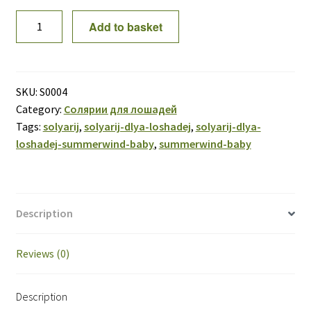
Солярий
Add to basket
для
лошадей
Summerwind
baby
SKU:
S0004
quantity
Category:
Солярии для лошадей
Tags:
solyarij
,
solyarij-dlya-loshadej
,
solyarij-dlya-
loshadej-summerwind-baby
,
summerwind-baby
Description
Reviews (0)
Description