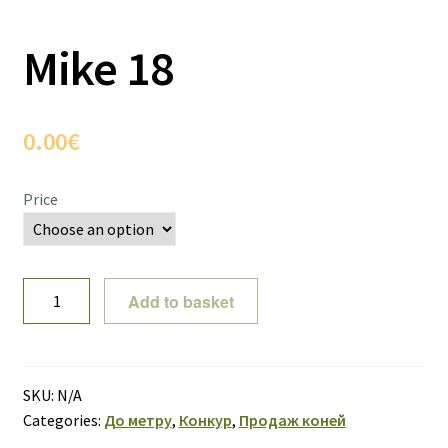
Mike 18
0.00
€
Price
Mike
Add to basket
18
quantity
SKU:
N/A
Categories:
До метру
,
Конкур
,
Продаж коней