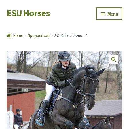
ESU Horses
Skip
Skip
Menu
to
to
navigation
content
Horse sales
Home
Продані коні
SOLD! Levisteno 10
Latest news
Save Horses
My account