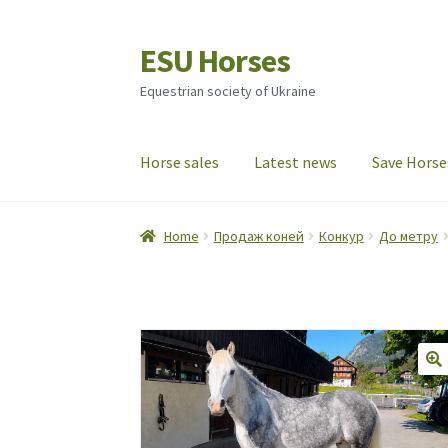
ESU Horses
Skip
Skip
to
to
Equestrian society of Ukraine
navigation
content
Horse sales
Latest news
Save Horse
Home
Продаж коней
Конкур
До метру