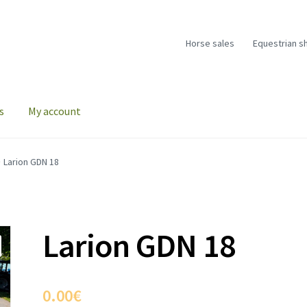
Horse sales
Equestrian s
s
My account
Larion GDN 18
Larion GDN 18
0.00
€