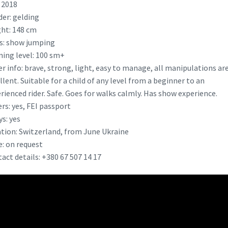
 2018
er: gelding
ht: 148 cm
s: show jumping
ning level: 100 sm+
r info: brave, strong, light, easy to manage, all manipulations ar
llent. Suitable for a child of any level from a beginner to an
rienced rider. Safe. Goes for walks calmly. Has show experience.
rs: yes, FEI passport
ys: yes
tion: Switzerland, from June Ukraine
e: on request
act details: +380 67 507 14 17