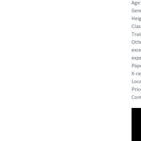
Age:
Gend
Heig
Clas
Trai
Othe
exce
expe
Pape
X-ra
Loca
Pric
Cont