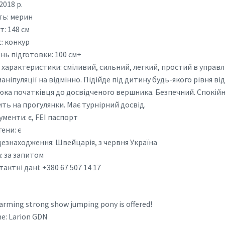
 2018 р.
ть: мерин
т: 148 см
: конкур
нь підготовки: 100 см+
 характеристики: сміливий, сильний, легкий, простий в управлі
маніпуляції на відмінно. Підійде під дитину будь-якого рівня від
юка початківця до досвідченого вершника. Безпечний. Спокій
ть на прогулянки. Має турнірний досвід.
менти: є, FEI паспорт
ени: є
цезнаходження: Швейцарія, з червня Україна
: за запитом
актні дані: +380 67 507 14 17
arming strong show jumping pony is offered!
e: Larion GDN