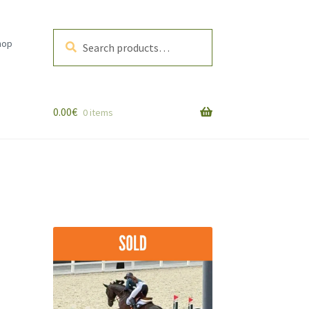
Search
Search
hop
for:
0.00
€
0 items