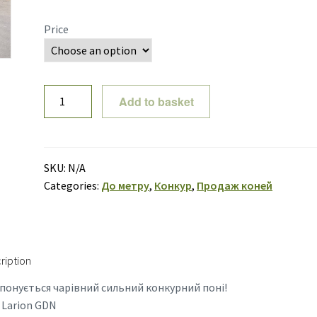
Price
Larion
Add to basket
GDN
18
quantity
SKU:
N/A
Categories:
До метру
,
Конкур
,
Продаж коней
ription
понується чарівний сильний конкурний поні!
: Larion GDN