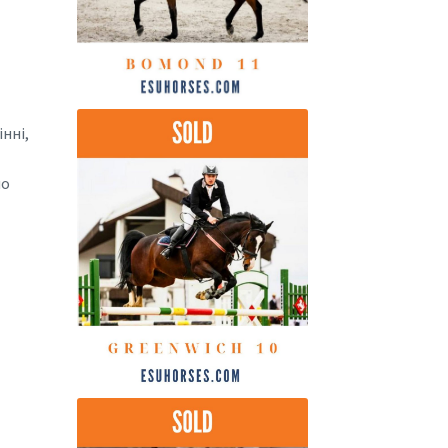
нні,
но