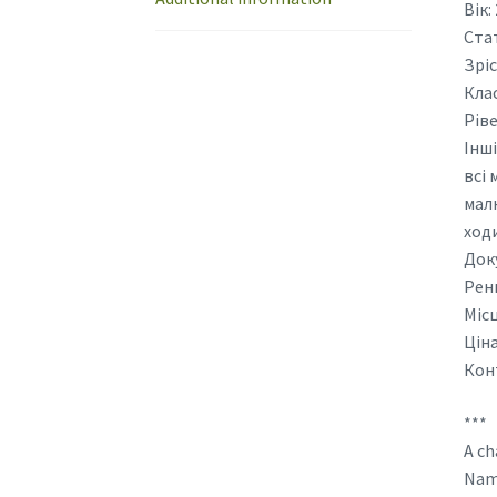
Вік:
Ста
Зріс
Клас
Ріве
Інші
всі 
мал
ходи
Доку
Ренг
Міс
Ціна
Конт
***
A ch
Nam