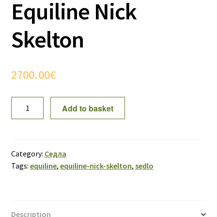
Equiline Nick
Skelton
2700.00
€
Конкурное
Add to basket
седло
Equiline
Nick
Skelton
Category:
Седла
quantity
Tags:
equiline
,
equiline-nick-skelton
,
sedlo
Description