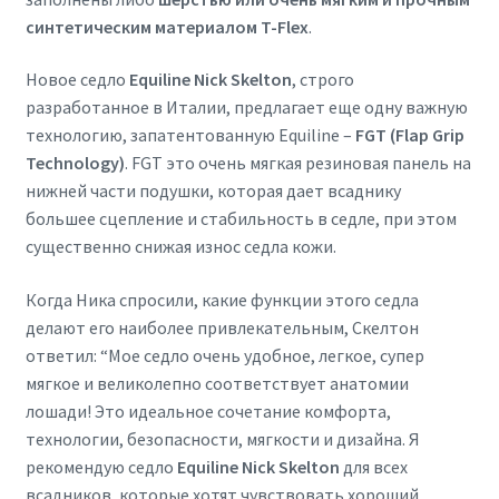
синтетическим материалом T-Flex
.
Новое седло
Equiline Nick Skelton
, строго
разработанное в Италии, предлагает еще одну важную
технологию, запатентованную Equiline –
FGT (Flap Grip
Technology)
. FGT это очень мягкая резиновая панель на
нижней части подушки, которая дает всаднику
большее сцепление и стабильность в седле, при этом
существенно снижая износ седла кожи.
Когда Ника спросили, какие функции этого седла
делают его наиболее привлекательным, Скелтон
ответил: “Мое седло очень удобное, легкое, супер
мягкое и великолепно соответствует анатомии
лошади! Это идеальное сочетание комфорта,
технологии, безопасности, мягкости и дизайна. Я
рекомендую седло
Equiline Nick Skelton
для всех
всадников, которые хотят чувствовать хороший