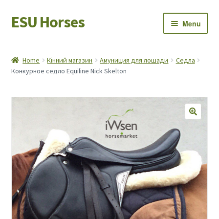
ESU Horses
Skip
Skip
Menu
to
to
navigation
content
Horse sales
Home
Кінний магазин
Амуниция для лошади
Седла
Конкурное седло Equiline Nick Skelton
Latest news
Save Horses
My account