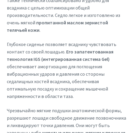
также технически сбалансировано и удобно для
всадника с целью оптимизации общей
производительности. Седло легкое и изготовлено из
очень мягкой
пропитанной маслом зернистой
телячьей кожи
.
Глубокое сиденье позволяет всаднику чувствовать
контакт со своей лошадью.
Его запатентованная
технология IGS (интегрированная система Gel)
обеспечивает амортизацию для поглощения
вибрационных ударов и давления со стороны
седалищных костей всадника, обеспечивая
оптимальную посадку и сокращение мышечной
напряженности в области таза.
Чрезвычайно мягкие подушки анатомической формы,
разрешают лошади свободное движение позвоночника
и ликвидируют точки давления. Они могут быть
заполнены либо
шерстью или очень мягким и прочным