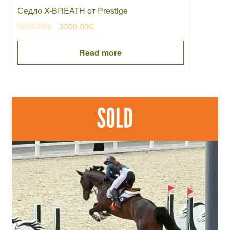
Седло X-BREATH от Prestige
Original
Current
3800.00
€
3300.00
€
price
price
was:
is:
Read more
3800.00€.
3300.00€.