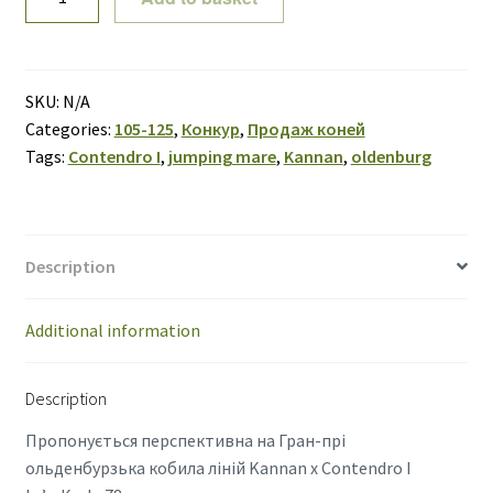
78
17
quantity
SKU:
N/A
Categories:
105-125
,
Конкур
,
Продаж коней
Tags:
Contendro I
,
jumping mare
,
Kannan
,
oldenburg
Description
Additional information
Description
Пропонується перспективна на Гран-прі
ольденбурзька кобила ліній Kannan x Contendro I