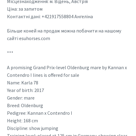
Місцезнаходження: м. Відень, Австрія
Ціна: за запитом
Контактні дані: +421917558804 Ангеліна
Більше коней на продаж можна побачити на нашому
сайті esuhorses.com
***
A promising Grand Prix‑level Oldenburg mare by Kannan x
Contendro I lines is offered for sale
Name: Karla 78
Year of birth: 2017
Gender: mare
Breed: Oldenburg
Pedigree: Kannan x Contendro I
Height: 168 cm
Discipline: show jumping
Training level: placed at 125 cm in Germany, showing clear