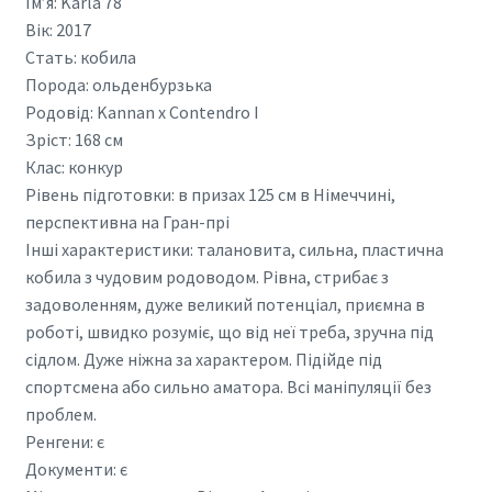
Ім’я: Karla 78
Вік: 2017
Стать: кобила
Порода: ольденбурзька
Родовід: Kannan x Contendro I
Зріст: 168 см
Клас: конкур
Рівень підготовки: в призах 125 см в Німеччині,
перспективна на Гран-прі
Інші характеристики: талановита, сильна, пластична
кобила з чудовим родоводом. Рівна, стрибає з
задоволенням, дуже великий потенціал, приємна в
роботі, швидко розуміє, що від неї треба, зручна під
сідлом. Дуже ніжна за характером. Підійде під
спортсмена або сильно аматора. Всі маніпуляції без
проблем.
Ренгени: є
Документи: є