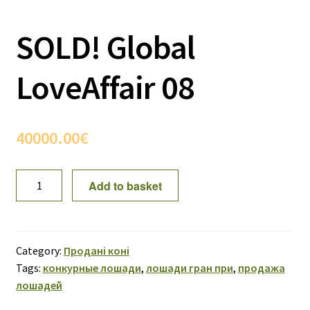
SOLD! Global
LoveAffair 08
40000.00
€
SOLD!
Add to basket
Global
LoveAffair
08
quantity
Category:
Продані коні
Tags:
конкурные лошади
,
лошади гран при
,
продажа
лошадей