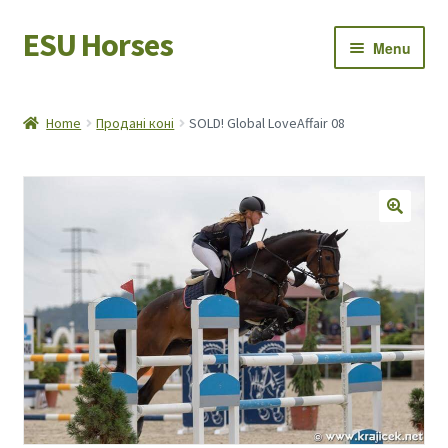
ESU Horses
Skip
Skip
Menu
to
to
navigation
content
Horse sales
Home
Продані коні
SOLD! Global LoveAffair 08
Latest news
Save Horses
My account