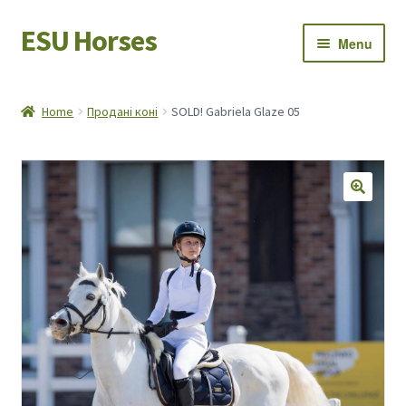
ESU Horses
Skip
Skip
Menu
to
to
navigation
content
Horse sales
Home
Продані коні
SOLD! Gabriela Glaze 05
Latest news
Save Horses
My account