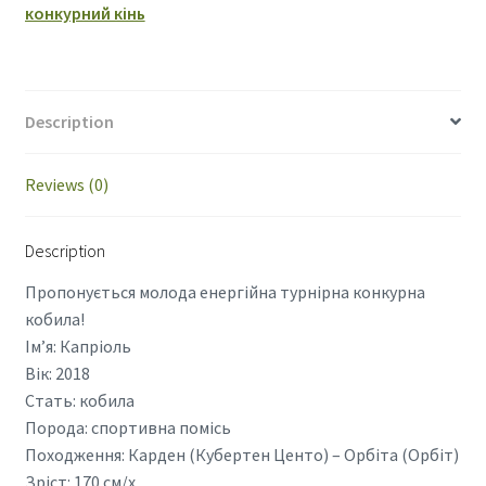
конкурний кінь
Description
Reviews (0)
Description
Пропонується молода енергійна турнірна конкурна
кобила!
Імʼя: Капріоль
Вік: 2018
Стать: кобила
Порода: спортивна помісь
Походження: Карден (Кубертен Центо) – Орбіта (Орбіт)
Зріст: 170 см/х