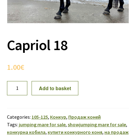
Capriol 18
1.00
€
Capriol
Add to basket
18
quantity
Categories:
105-125
,
Конкур
,
Продаж коней
Tags:
jumping mare for sale
,
showjumping mare for sale
,
конкурна кобила
,
купити конкурного коня
,
на продаж