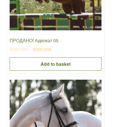
ПРОДАНО! Адвокат 05
Original
Current
6000.00
€
4000.00
€
price
price
was:
is:
Add to basket
6000.00€.
4000.00€.