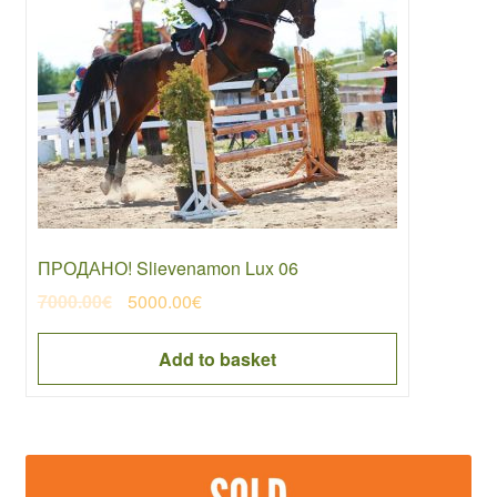
ПРОДАНО! Slievenamon Lux 06
Original
Current
7000.00
€
5000.00
€
price
price
was:
is:
Add to basket
7000.00€.
5000.00€.