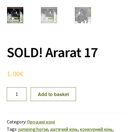
SOLD! Ararat 17
1.00
€
SOLD!
Add to basket
Ararat
17
quantity
Category:
Продані коні
Tags:
jumping horse
,
дитячий кінь
,
конкурний кінь
,