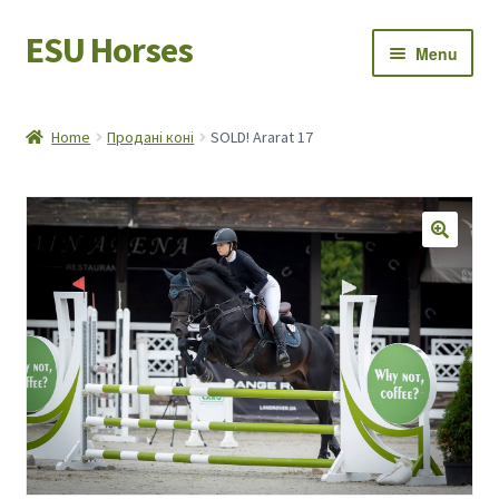
ESU Horses
Skip
Skip
Menu
to
to
navigation
content
Horse sales
Home
Продані коні
SOLD! Ararat 17
Latest news
Save Horses
My account