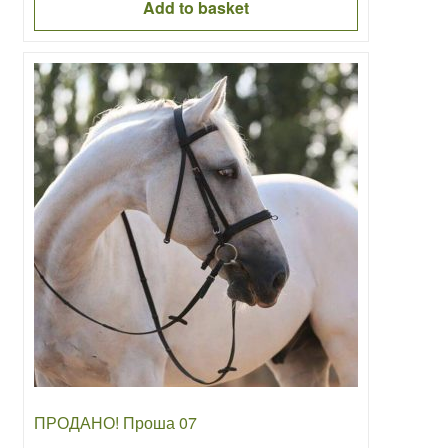
was:
is:
Add to basket
7000.00€.
5000.00€.
ПРОДАНО! Проша 07