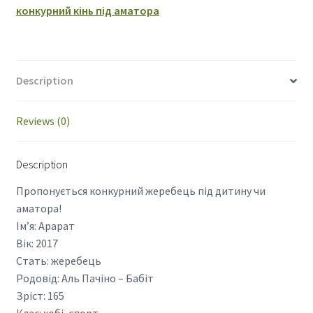
конкурний кінь під аматора
Description
Reviews (0)
Description
Пропонується конкурний жеребець під дитину чи
аматора!
Ім’я: Арарат
Вік: 2017
Стать: жеребець
Родовід: Аль Пачіно – Бабіт
Зріст: 165
Клас: хобі, спорт