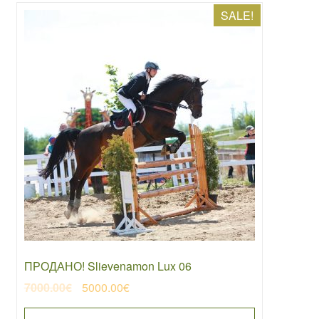
SALE!
ПРОДАНО! Slievenamon Lux 06
Original
Current
7000.00
€
5000.00
€
price
price