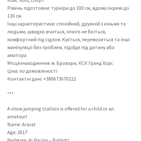
Рівень підготовки: турніри до 100 см, вдома окремі до
130 см
Інші характеристики: спокійний, дружній з кіньми та
людьми, швидко вчиться, нічого не боїться,
комфортний під сідлом. Кується, перевозиться та інші
маніпуляції без проблем, підійде під дитину або
аматора
Місцезнаходження: м. Бровари, КСК Гранд Хорс
Ціна: по домовленості
Контактні дані: +380673670222
***
A show jumping stallion is offered for a child or an
amateur!
Name: Ararat
Age: 2017
Pedigree: Al Pacino – Babbitt