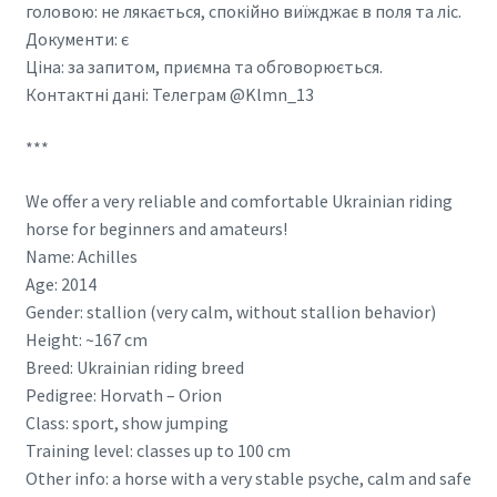
головою: не лякається, спокійно виїжджає в поля та ліс.
Документи: є
Ціна: за запитом, приємна та обговорюється.
Контактні дані: Телеграм @Klmn_13
***
We offer a very reliable and comfortable Ukrainian riding
horse for beginners and amateurs!
Name: Achilles
Age: 2014
Gender: stallion (very calm, without stallion behavior)
Height: ~167 cm
Breed: Ukrainian riding breed
Pedigree: Horvath – Orion
Class: sport, show jumping
Training level: classes up to 100 cm
Other info: a horse with a very stable psyche, calm and safe