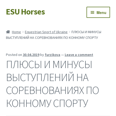
ESU Horses
Skip
Skip
Menu
to
to
navigation
content
Horse sales
Home
Equestrian Sport of Ukraine
ПЛЮСЫ И МИНУСЫ
ВЫСТУПЛЕНИЙ НА СОРЕВНОВАНИЯХ ПО КОННОМУ СПОРТУ
Latest news
Save Horses
Posted on
30.04.2019
by
furzikova
—
Leave a comment
ПЛЮСЫ И МИНУСЫ
My account
ВЫСТУПЛЕНИЙ НА
СОРЕВНОВАНИЯХ ПО
КОННОМУ СПОРТУ