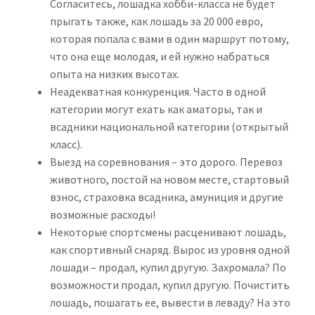
Согласитесь, лошадка хобби-класса не будет
прыгать также, как лошадь за 20 000 евро,
которая попала с вами в один маршрут потому,
что она еще молодая, и ей нужно набраться
опыта на низких высотах.
Неадекватная конкуренция. Часто в одной
категории могут ехать как аматоры, так и
всадники национальной категории (открытый
класс).
Выезд на соревнования – это дорого. Перевоз
животного, постой на новом месте, стартовый
взнос, страховка всадника, амуниция и другие
возможные расходы!
Некоторые спортсмены расценивают лошадь,
как спортивный снаряд. Вырос из уровня одной
лошади – продал, купил другую. Захромала? По
возможности продал, купил другую. Почистить
лошадь, пошагать ее, вывести в леваду? На это