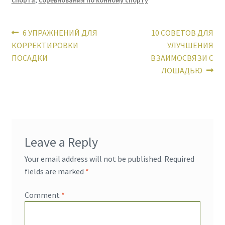
спорта
,
соревнования по конному спорту
Post
Previous
Next
6 УПРАЖНЕНИЙ ДЛЯ
10 СОВЕТОВ ДЛЯ
post:
post:
КОРРЕКТИРОВКИ
УЛУЧШЕНИЯ
navigation
ПОСАДКИ
ВЗАИМОСВЯЗИ С
ЛОШАДЬЮ
Leave a Reply
Your email address will not be published.
Required
fields are marked
*
Comment
*