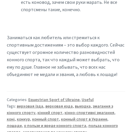
есть коновод, зачем свои руки марать. Не все
спортсмены такие, конечно.
Заниматься как любитель или стремиться к
спортивным достижениям – это выбор каждого. Сейчас
существует огромное количество разновидностей
конного спорта, так что каждый может выбрать, что
ему по душе. Главное не забывать, что всех нас
объединяют не медали и звания, а любовь к лошади!
Categories:
Equestrian Sport of Ukraine
,
Useful
Tags:
верховая їзда
,
верховая езда
,
выездка
,
змагання з
кінного спорту
,
кінний спорт
,
кінно-спортивні змагання
,
коні
,
конкур
,
конный спорт
,
конный спорт в Украине
,
лошади
,
о пользе и вреде конного спорта
,
польза конного