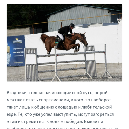
Всадники, только начинающие свой путь, порой
мечтают стать спортсменами, а кого-то наоборот
тянет лишь к общению с лошадью и любительской
езде. Те, кто уже успел выступить, могут загореться
этим и стремиться к новым победам. Бывает и
наоборот, что даже опытных всадников выступать не