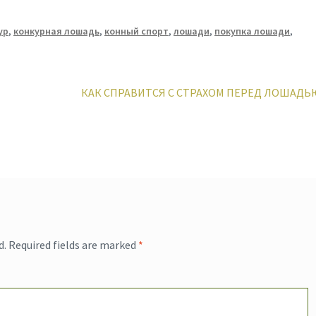
ур
,
конкурная лошадь
,
конный спорт
,
лошади
,
покупка лошади
,
Next
КАК СПРАВИТСЯ С СТРАХОМ ПЕРЕД ЛОШАДЬ
post:
d.
Required fields are marked
*