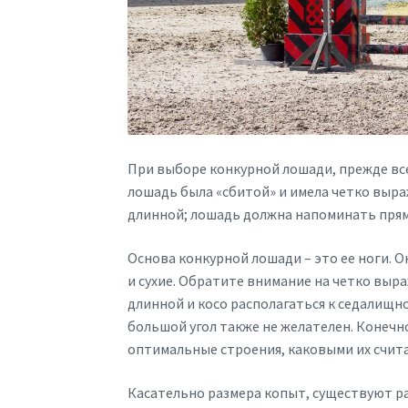
При выборе конкурной лошади, прежде все
лошадь была «сбитой» и имела четко выра
длинной; лошадь должна напоминать прям
Основа конкурной лошади – это ее ноги. О
и сухие. Обратите внимание на четко выр
длинной и косо располагаться к седалищн
большой угол также не желателен. Конечн
оптимальные строения, каковыми их счит
Касательно размера копыт, существуют ра