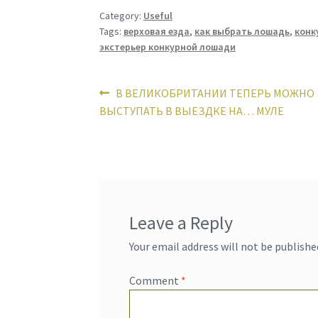
Category:
Useful
Tags:
верховая езда
,
как выбрать лошадь
,
конк
экстерьер конкурной лошади
Post
Previous
В ВЕЛИКОБРИТАНИИ ТЕПЕРЬ МОЖНО
post:
ВЫСТУПАТЬ В ВЫЕЗДКЕ НА… МУЛЕ
navigation
Leave a Reply
Your email address will not be publishe
Comment
*