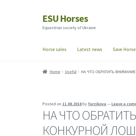
ESU Horses
Skip
Skip
to
to
Equestrian society of Ukraine
navigation
content
Horse sales
Latest news
Save Horse
Home
Useful
НА ЧТО ОБРАТИТЬ ВНИМАНИ
Posted on
11.08.2018
by
furzikova
—
Leave a com
НА ЧТО ОБРАТИТ
КОНКУРНОЙ ЛОШ