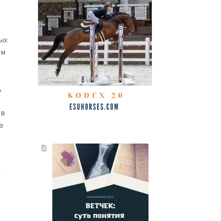
ых
им
,
 в
а
а