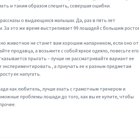
умать и таким образом спешить, совершая ошибки.
рассказы о выдающихся малышах. Да, раз в пять лет
 За это же время выстреливает 99 лошадей с большим росто
но животное не станет вам хорошим напарником, если оно от
те продавца, а возьмите с собой яркое одеяло, повесьте его
отказывается прыгать – лучше не рассматривайте вариант ее
е экспериментировать , а приучать ее к разным предметам
росту ее напугать.
ади как любитель, лучше ехать с грамотным тренером и
можные проблемы лошади до того, как вы ее купите, чтобы
прочее.