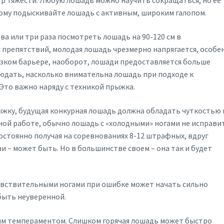
р тяжести. Любую лошадь можно научить сокращаться, но ее
тому подыскивайте лошадь с активным, широким галопом.
ва или три раза посмотреть лошадь на 90-120 см в
препятствий, молодая лошадь чрезмерно напрягается, особе
низком барьере, наоборот, лошади предоставляется больше
юдать, насколько внимательна лошадь при подходе к
 Это важно наряду с техникой прыжка.
ыжку, будущая конкурная лошадь должна обладать чуткостью 
ой работе, обычно лошадь с «холодными» ногами не исправи
постоянно получая на соревнованиях 8-12 штрафных, вдруг
и – может быть. Но в большинстве своем – она так и будет
чувствительными ногами при ошибке может начать сильно
быть неуверенной.
м темпераментом. Слишком горячая лошадь может быстро