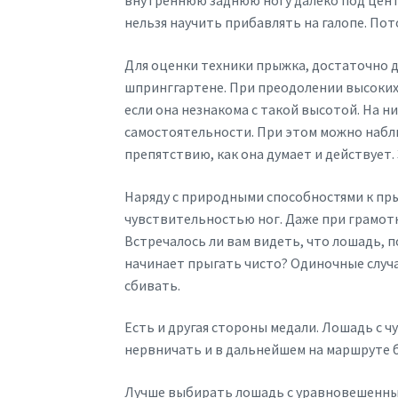
внутреннюю заднюю ногу далеко под цент
нельзя научить прибавлять на галопе. По
Для оценки техники прыжка, достаточно д
шпринггартене. При преодолении высоких 
если она незнакома с такой высотой. На 
самостоятельности. При этом можно набл
препятствию, как она думает и действует.
Наряду с природными способностями к пр
чувствительностью ног. Даже при грамотн
Встречалось ли вам видеть, что лошадь, 
начинает прыгать чисто? Одиночные случа
сбивать.
Есть и другая стороны медали. Лошадь с 
нервничать и в дальнейшем на маршруте 
Лучше выбирать лошадь с уравновешенны