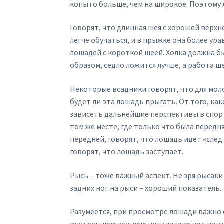
копыто больше, чем на широкое. Поэтому
Говорят, что длинная шея с хорошей верх
легче обучаться, и в прыжке она более у
лошадей с короткой шеей. Холка должна б
образом, седло ложится лучше, а работа ше
Некоторые всадники говорят, что для мол
будет ли эта лошадь прыгать. От того, ка
зависеть дальнейшие перспективы в спорт
том же месте, где только что была передн
передней, говорят, что лошадь идет «след 
говорят, что лошадь заступает.
Рысь – тоже важный аспект. Не зря рыса
задних ног на рыси – хороший показатель.
Разумеется, при просмотре лошади важно