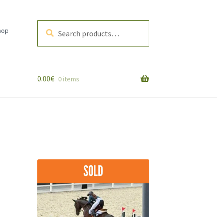
Search
Search
hop
for:
0.00
€
0 items