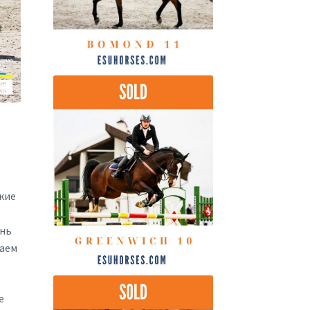
окие
ень
ваем
е