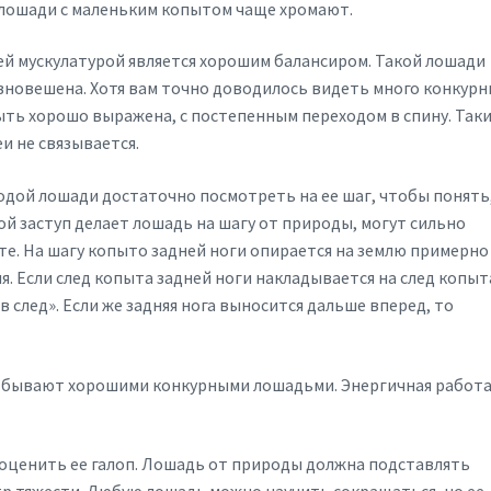
 лошади с маленьким копытом чаще хромают.
ней мускулатурой является хорошим балансиром. Такой лошади
равновешена. Хотя вам точно доводилось видеть много конкурн
ыть хорошо выражена, с постепенным переходом в спину. Так
и не связывается.
одой лошади достаточно посмотреть на ее шаг, чтобы понять
кой заступ делает лошадь на шагу от природы, могут сильно
е. На шагу копыто задней ноги опирается на землю примерно
яя. Если след копыта задней ноги накладывается на след копыт
в след». Если же задняя нога выносится дальше вперед, то
ки бывают хорошими конкурными лошадьми. Энергичная работ
 оценить ее галоп. Лошадь от природы должна подставлять