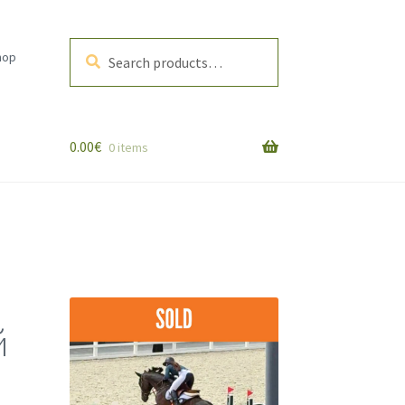
Search
Search
hop
for:
0.00
€
0 items
й