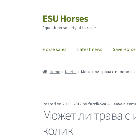
ESU Horses
Skip
Skip
to
to
Equestrian society of Ukraine
navigation
content
Horse sales
Latest news
Save Horse
Home
Useful
Может ли трава с изморозь
Posted on
20.11.2017
by
furzikova
—
Leave a com
Может ли трава с
колик