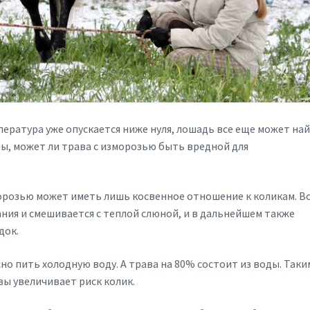
пература уже опускается ниже нуля, лошадь все еще может най
вы, может ли трава с изморозью быть вредной для
орозью может иметь лишь косвенное отношение к коликам. В
ания и смешивается с теплой слюной, и в дальнейшем также
док.
о пить холодную воду. А трава на 80% состоит из воды. Таки
ы увеличивает риск колик.