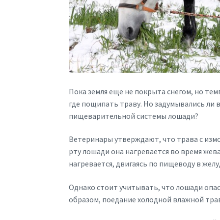
Пока земля еще не покрыта снегом, но тем
где пощипать траву. Но задумывались ли 
пищеварительной системы лошади?
Ветеринары утверждают, что трава с изм
рту лошади она нагревается во время жев
нагревается, двигаясь по пищеводу в желу
Однако стоит учитывать, что лошади опасн
образом, поедание холодной влажной трав