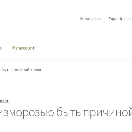
Horse sales
Equestrian s
s
My account
ю быть причиной колик
ment
 изморозью быть причино