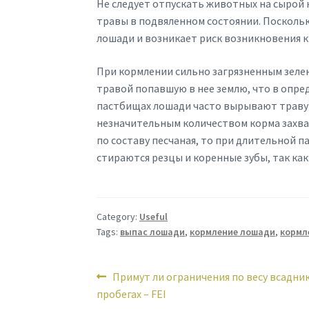
Не следует отпускать животных на сырой 
травы в подвяленном состоянии. Посколь
лошади и возникает риск возникновения 
При кормлении сильно загрязненным зеле
травой попавшую в нее землю, что в опре
пастбищах лошади часто вырывают траву с
незначительным количеством корма захват
по составу песчаная, то при длительной п
стираются резцы и коренные зубы, так как
Category:
Useful
Tags:
выпас лошади
,
кормление лошади
,
кормл
Post
Previous
Примут ли ограничения по весу всадник
post:
пробегах – FEI
navigation