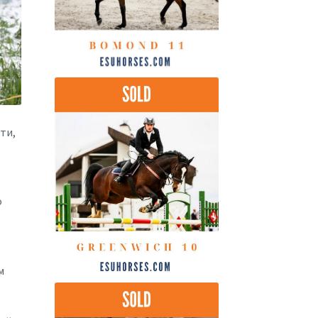
ти,
о
м