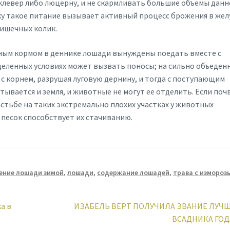
клевер либо люцерну, и не скармливать большие объемы дан
ку такое питание вызывает активный процесс брожения в жел
кишечных колик.
ным кормом в деннике лошади вынуждены поедать вместе с
деленных условиях может вызвать поносы; на сильно объеден
 корнем, разрушая луговую дернину, и тогда с поступающим
ывается и земля, и животные не могут ее отделить. Если поч
астьбе на таких экстремально плохих участках у животных
 песок способствует их стачиванию.
ение лошади зимой
,
лошади
,
содержание лошадей
,
трава с измороз
Next
а в
ИЗАБЕЛЬ ВЕРТ ПОЛУЧИЛА ЗВАНИЕ ЛУЧ
post:
ВСАДНИКА ГОД