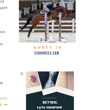
ной
удке
ных
ва
ью
ШЕГО
А