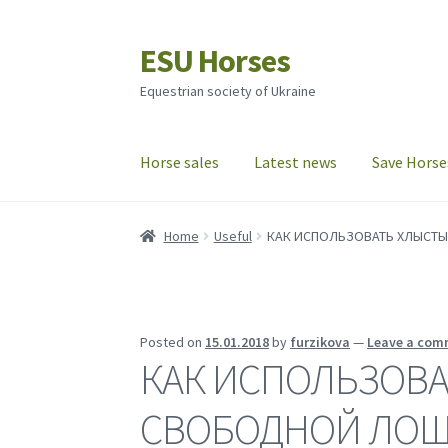
ESU Horses
Skip
Skip
to
to
Equestrian society of Ukraine
navigation
content
Horse sales
Latest news
Save Horse
Home
Useful
КАК ИСПОЛЬЗОВАТЬ ХЛЫСТ
Posted on
15.01.2018
by
furzikova
—
Leave a com
КАК ИСПОЛЬЗОВА
СВОБОДНОЙ ЛО