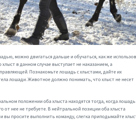
адью, можно двигаться дальше и обучаться, как же использо
о хлыст в данном случае выступает не наказанием, а
правляющей. Познакомьте лошадь с хлыстами, дайте их
тела лошади. Животное должно понимать, что хлыст не несет
ральном положении оба хлыста находятся тогда, когда лошадь
го от нее не требуете. В нейтральной позиции оба хлыста
ли вы просите выполнить команду, слегка приподымайте хлыс