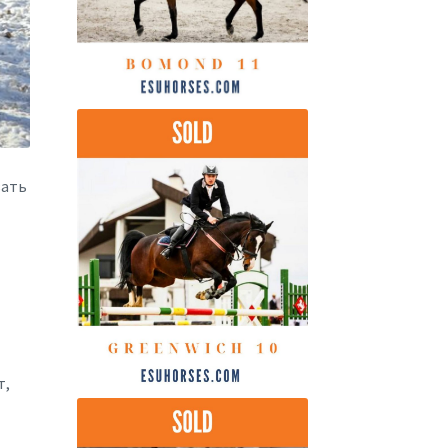
вать
т,