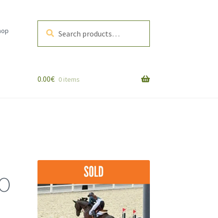
Search
Search
hop
for:
0.00
€
0 items
СО