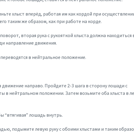
ньте хлыст вперёд, работая им как кордой при осуществлени
его таким же образом, как при работе на корде.
 поворот, вторая рука с рукояткой хлыста должна находиться 
ди направление движения.
 переводятся в нейтральное положение.
 движение направо. Пройдите 2-3 шага в сторону лошади с
ты в нейтральном положении. Затем возьмите оба хлыста в л
бы “втягивая” лошадь внутрь.
адью, подымите левую руку с обоими хлыстами и таким образ