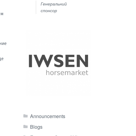
Генеральний
спонсор
ем
ние
де
Announcements
Blogs