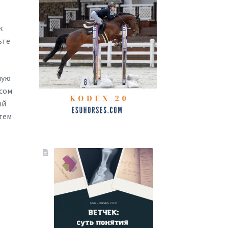
к
ьте
ную
сом
ый
 тем