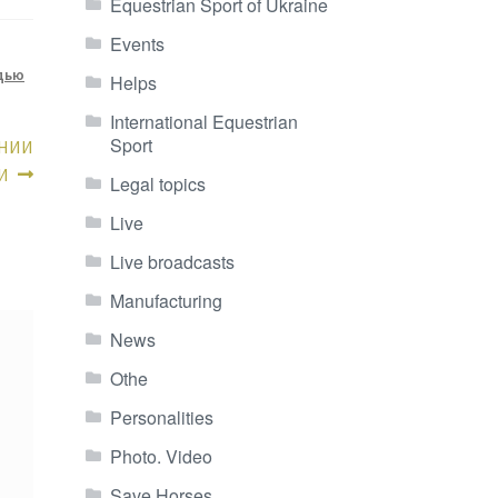
Equestrian Sport of Ukraine
Events
дью
Helps
International Equestrian
Sport
ЕНИИ
И
Legal topics
Live
Live broadcasts
Manufacturing
News
Othe
Personalities
Photo. Video
Save Horses