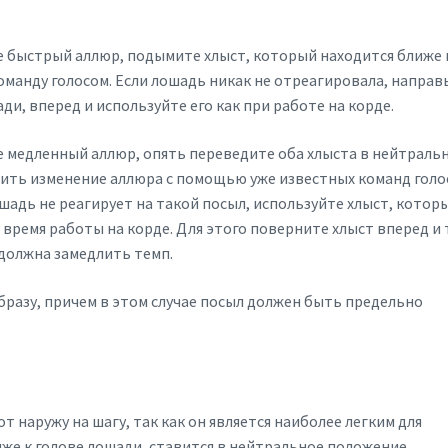
е быстрый аллюр, подымите хлыст, который находится ближе 
оманду голосом. Если лошадь никак не отреагировала, направ
ди, вперед и используйте его как при работе на корде.
е медленный аллюр, опять переведите оба хлыста в нейтраль
ить изменение аллюра с помощью уже известных команд голо
шадь не реагирует на такой посыл, используйте хлыст, котор
 время работы на корде. Для этого поверните хлыст вперед и
 должна замедлить темп.
бразу, причем в этом случае посыл должен быть предельно
наружу на шагу, так как он является наиболее легким для
иже к голове лошади, ставится в нейтральное положение.