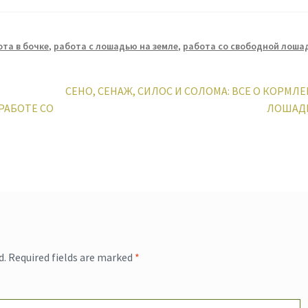
ота в бочке
,
работа с лошадью на земле
,
работа со свободной лоша
Next
СЕНО, СЕНАЖ, СИЛОС И СОЛОМА: ВСЕ О КОРМЛ
post:
РАБОТЕ СО
ЛОШАД
d.
Required fields are marked
*