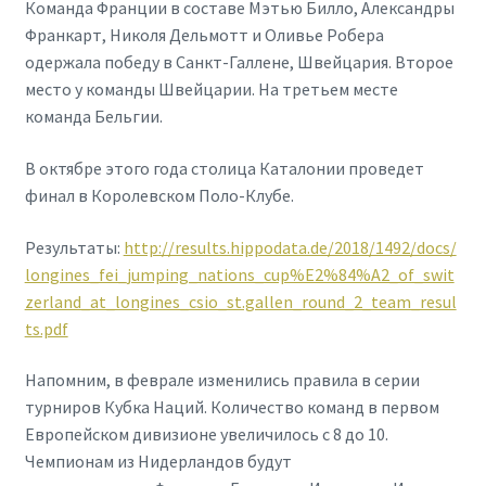
Команда Франции в составе Мэтью Билло, Александры
Франкарт, Николя Дельмотт и Оливье Робера
одержала победу в Санкт-Галлене, Швейцария. Второе
место у команды Швейцарии. На третьем месте
команда Бельгии.
В октябре этого года столица Каталонии проведет
финал в Королевском Поло-Клубе.
Результаты:
http://results.hippodata.de/2018/1492/docs/
longines_fei_jumping_nations_cup%E2%84%A2_of_swit
zerland_at_longines_csio_st.gallen_round_2_team_resul
ts.pdf
Напомним, в феврале изменились правила в серии
турниров Кубка Наций. Количество команд в первом
Европейском дивизионе увеличилось с
8 до 10.
Чемпионам из Нидерландов будут