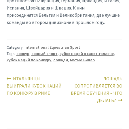
противостоять: Франция, Германия, Ирландия, Италия,
Испания, Швейцария и Швеция. К ним
присоединятся Бельгия и Великобритания, две лучшие
команды во втором дивизионе в прошлом году.
Category:
International Equestrian Sport
Tags:
конкур
,
конный спорт
,
кубок наций в санкт-галлене
,
кубок наций по конкуру
,
лошади
,
Мэтью Билло
Post
Previous
Next
ИТАЛЬЯНЦЫ
ЛОШАДЬ
post:
post:
ВЫИГРАЛИ КУБОК НАЦИЙ
СОПРОТИВЛЯЕТСЯ ВО
navigation
ПО КОНКУРУ В РИМЕ
ВРЕМЯ ОБУЧЕНИЯ – ЧТО
ДЕЛАТЬ?