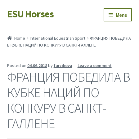
ESU Horses
Skip
Skip
Menu
to
to
navigation
content
Horse sales
Home
International Equestrian Sport
ФРАНЦИЯ ПОБЕДИЛА
В КУБКЕ НАЦИЙ ПО КОНКУРУ В САНКТ-ГАЛЛЕНЕ
Latest news
Save Horses
Posted on
04.06.2018
by
furzikova
—
Leave a comment
ФРАНЦИЯ ПОБЕДИЛА В
My account
КУБКЕ НАЦИЙ ПО
КОНКУРУ В САНКТ-
ГАЛЛЕНЕ