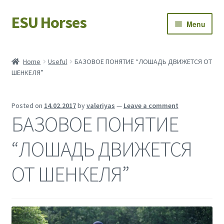
ESU Horses
Skip
Skip
Menu
to
to
navigation
content
Horse sales
Home
Useful
БАЗОВОЕ ПОНЯТИЕ “ЛОШАДЬ ДВИЖЕТСЯ ОТ
ШЕНКЕЛЯ”
Latest news
Save Horses
Posted on
14.02.2017
by
valeriyas
—
Leave a comment
БАЗОВОЕ ПОНЯТИЕ
My account
“ЛОШАДЬ ДВИЖЕТСЯ
ОТ ШЕНКЕЛЯ”