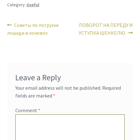
Category:
Useful
Post
Previous
Next
Советы по погрузке
ПОВОРОТ НА ПЕРЕДУ И
post:
post:
лошади в коневоз
УСТУПКА ШЕНКЕЛЮ.
navigation
Leave a Reply
Your email address will not be published.
Required
fields are marked
*
Comment
*