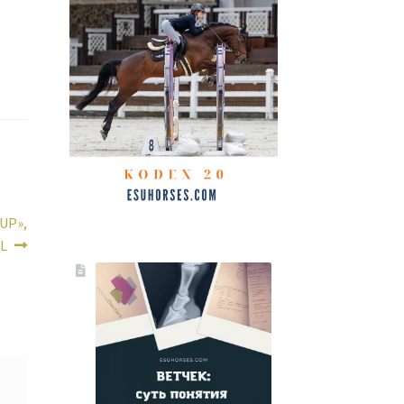
UP»,
EL