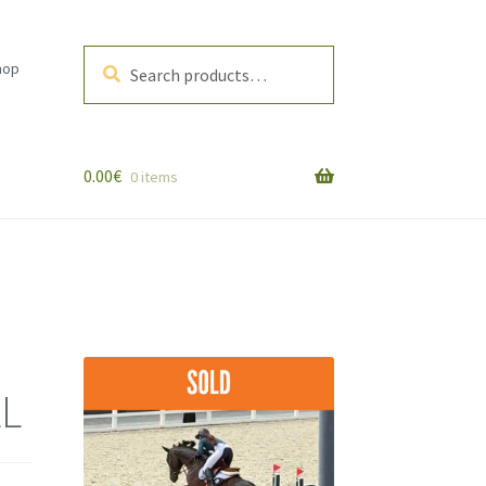
Search
Search
hop
for:
0.00
€
0 items
EL