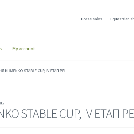
Horse sales
Equestrian s
s
My account
НЯ KLIMENKO STABLE CUP, ІV ЕТАП PEL
nt
KO STABLE CUP, ІV ЕТАП P