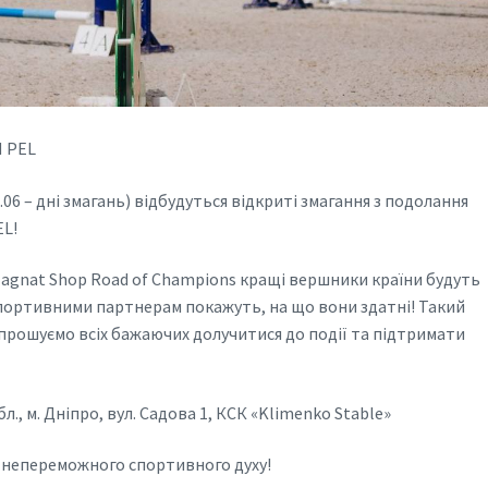
П PEL
06.06 – дні змагань) відбудуться відкриті змагання з подолання
EL!
Magnat Shop Road of Champions кращі вершники країни будуть
 спортивними партнерам покажуть, на що вони здатні! Такий
прошуємо всіх бажаючих долучитися до події та підтримати
, м. Дніпро, вул. Садова 1, КСК «Klimenko Stable»
та непереможного спортивного духу!