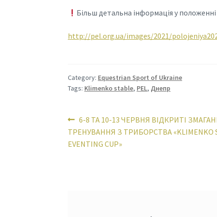
Більш детальна інформація у положенні
http://pel.org.ua/images/2021/polojeniya2
Category:
Equestrian Sport of Ukraine
Tags:
Klimenko stable
,
PEL
,
Днепр
Post
Previous
6-8 ТА 10-13 ЧЕРВНЯ ВІДКРИТІ ЗМАГАН
post:
ТРЕНУВАННЯ З ТРИБОРСТВА «KLIMENKO 
navigation
EVENTING CUP»