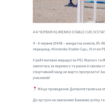
4-6 ЧЕРВНЯ KLIMENKO STABLE CUP, ІV ЕТА
4 – 6 червня (04.06 – мандатна комісія, 05-
перешкод «Klimenko Stable Cup», ІV етап P
У рейтингових маршрутах PEL Masters та 
змагатись за перемогу та разом зі своїми
спортивний захід не варто пропускати! За
учасників!
Місце проведення: Дніпропетровська обл.
До зустрічі на змаганнях! Бажаємо успіху 