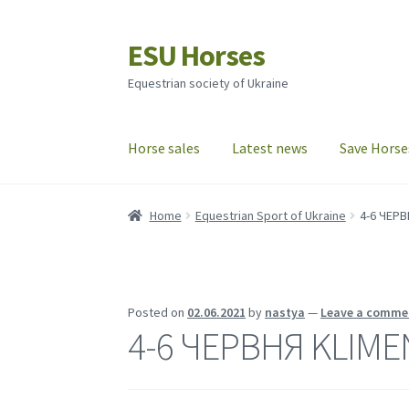
ESU Horses
Skip
Skip
to
to
Equestrian society of Ukraine
navigation
content
Horse sales
Latest news
Save Horse
Home
Equestrian Sport of Ukraine
4-6 ЧЕРВ
Posted on
02.06.2021
by
nastya
—
Leave a comme
4-6 ЧЕРВНЯ KLIMEN