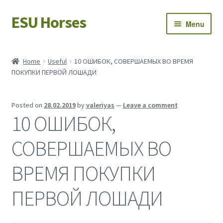
ESU Horses
Skip
Skip
Menu
to
to
navigation
content
Horse sales
Home
Useful
10 ОШИБОК, СОВЕРШАЕМЫХ ВО ВРЕМЯ
ПОКУПКИ ПЕРВОЙ ЛОШАДИ
Latest news
Save Horses
Posted on
28.02.2019
by
valeriyas
—
Leave a comment
10 ОШИБОК,
My account
СОВЕРШАЕМЫХ ВО
ВРЕМЯ ПОКУПКИ
ПЕРВОЙ ЛОШАДИ