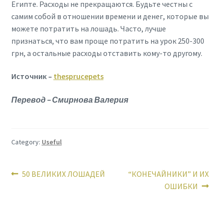
Египте. Расходы не прекращаются. Будьте честны с
самим собой в отношении времени и денег, которые вы
можете потратить на лошадь. Часто, лучше
признаться, что вам проще потратить на урок 250-300
грн, а остальные расходы отставить кому-то другому.
Источник –
thesprucepets
Перевод – Смирнова Валерия
Category:
Useful
Post
Previous
Next
50 ВЕЛИКИХ ЛОШАДЕЙ
“КОНЕЧАЙНИКИ” И ИХ
post:
post:
ОШИБКИ
navigation