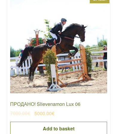
ПРОДАНО! Slievenamon Lux 06
Original
Current
7000.00
€
5000.00
€
price
price
was:
is:
Add to basket