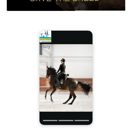
Story