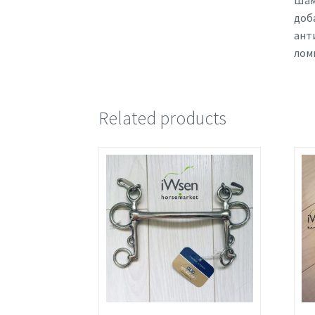
Шам
доба
ант
лом
Related products