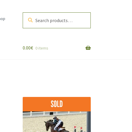
Search
Search
hop
for:
0.00
€
0 items