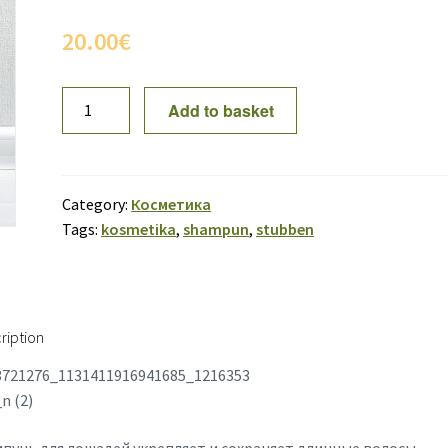
20.00
€
Шампунь
Add to basket
Stübben
500
ml
quantity
Category:
Косметика
Tags:
kosmetika
,
shampun
,
stubben
ription