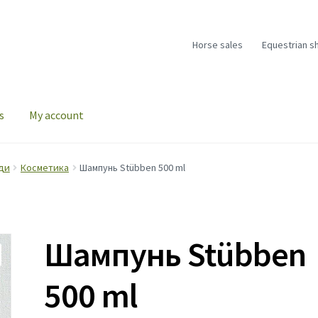
Horse sales
Equestrian s
s
My account
ди
Косметика
Шампунь Stübben 500 ml
Шампунь Stübben
500 ml