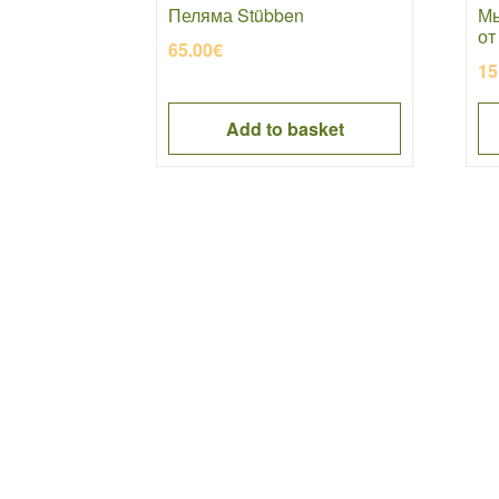
Пеляма Stübben
Мы
от
65.00
€
15
Add to basket