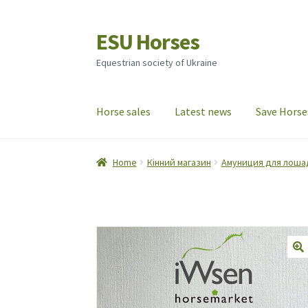
ESU Horses
Skip
Skip
to
to
Equestrian society of Ukraine
navigation
content
Horse sales
Latest news
Save Horse
Home
Кінний магазин
Амуниция для лоша