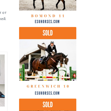
т от
жей.