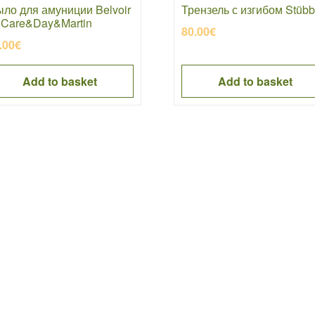
ло для амуниции Belvoir
Трензель с изгибом Stüb
 Care&Day&Martin
80.00
€
.00
€
Add to basket
Add to basket