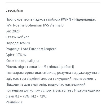
Description
Пропонується виїздкова кобила KWPN у Нідерландах
Ім’я: Poeme Bohemian RVS Vienna D
Вік: 2020
Стать: кобила
Порода: KWPN
Родовід: Lord Europe x Ampere
Зріст: 176 см
Клас: спорт, виїздка
Рівень підготовки: L – M (мінка в роботі)
Інші характеристики: смілива, розумна та дуже зручна в
їзді, має три відмінні алюри та чудовий темперамент.
Підходить для аматорів, водночас має великий
потенціал для успіху у спорті. Виступає у Нідерландах на
рівні M1 – 75%, M2 – 72%.
Ренгени: є