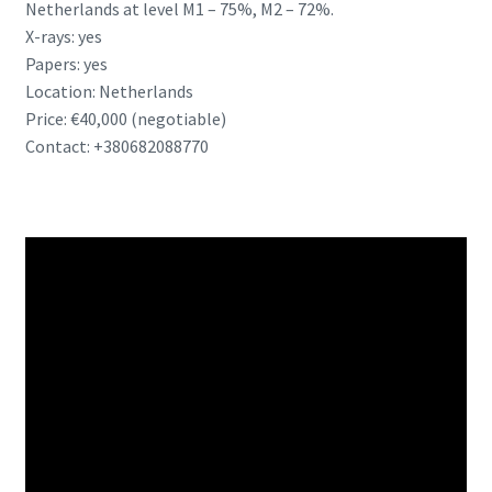
Netherlands at level M1 – 75%, M2 – 72%.
X-rays: yes
Papers: yes
Location: Netherlands
Price: €40,000 (negotiable)
Contact: +380682088770