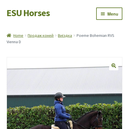
ESU Horses
Skip
Skip
Menu
to
to
navigation
content
Horse sales
Home
Продаж коней
Виїздка
Poeme Bohemian RVS
Vienna D
Latest news
Save Horses
My account