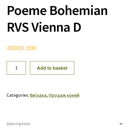
Poeme Bohemian
RVS Vienna D
40000.00
€
Poeme
Add to basket
Bohemian
RVS
Vienna
D
Categories:
Виїздка
,
Продаж коней
quantity
Description