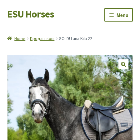
ESU Horses
Skip
Skip
Menu
to
to
navigation
content
Horse sales
Home
Продані коні
SOLD! Lana Kila 22
Latest news
Save Horses
My account