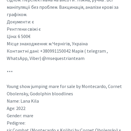
маніпуляції без проблем. Вакцинація, аналізи крові за
графіком.
Документи: є
Рентгени свіжі є
Ціна: 6 500€
Місце знаходження: м.Чернігів, Україна
Контактні дані: +380991150042 Марія ( telegram ,
WhatsApp, Viber) @msequestrianteam
***
Young show jumping mare for sale by Montecardo, Cornet
Obolensky, Godolphin bloodlines
Name: Lana Kila
Age: 2022
Gender: mare
Pedigree:
sir Combat (Montecardo × Kolibri by Cornet Obolensky) ×