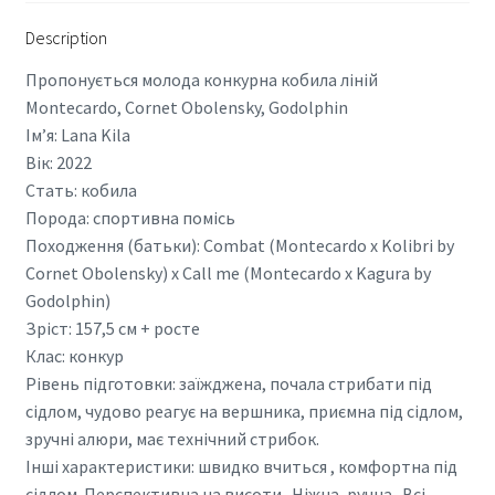
Description
Пропонується молода конкурна кобила ліній
Montecardo, Cornet Obolensky, Godolphin
Ім’я: Lana Kila
Вік: 2022
Стать: кобила
Порода: спортивна помісь
Походження (батьки): Combat (Montecardo x Kolibri by
Cornet Obolensky) x Call me (Montecardo x Kagura by
Godolphin)
Зріст: 157,5 см + росте
Клас: конкур
Рівень підготовки: заїжджена, почала стрибати під
сідлом, чудово реагує на вершника, приємна під сідлом,
зручні алюри, має технічний стрибок.
Інші характеристики: швидко вчиться , комфортна під
сідлом. Перспективна на висоти . Ніжна, ручна . Всі