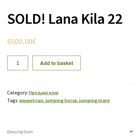
SOLD! Lana Kila 22
6500.00
€
SOLD!
Add to basket
Lana
Kila
22
quantity
Category:
Продані коні
Tags:
equestrian
,
jumping horse
,
jumping mare
Description