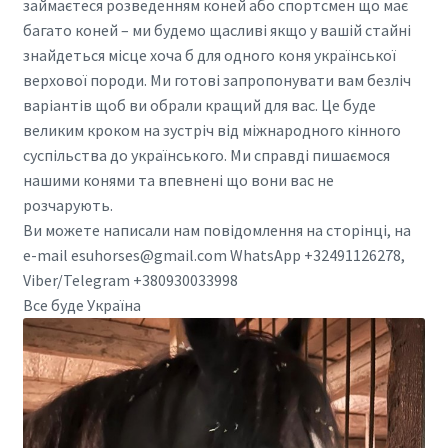
займаєтеся розведенням коней або спортсмен що має
багато коней – ми будемо щасливі якщо у вашій стайні
знайдеться місце хоча б для одного коня української
верхової породи. Ми готові запропонувати вам безліч
варіантів щоб ви обрали кращий для вас. Це буде
великим кроком на зустріч від міжнародного кінного
суспільства до українського. Ми справді пишаємося
нашими конями та впевнені що вони вас не
розчарують.
Ви можете написали нам повідомлення на сторінці, на
e-mail esuhorses@gmail.com WhatsApp +32491126278,
Viber/Telegram +380930033998
Все буде Україна