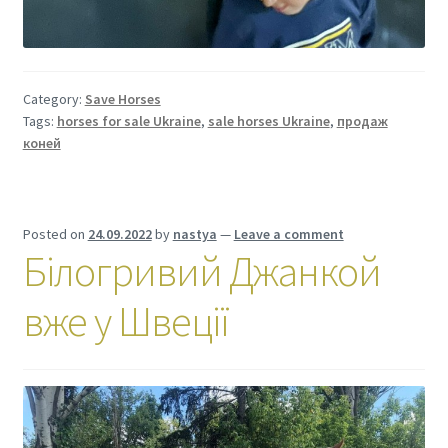
Category:
Save Horses
Tags:
horses for sale Ukraine
,
sale horses Ukraine
,
продаж
коней
Posted on
24.09.2022
by
nastya
—
Leave a comment
Білогривий Джанкой
вже у Швеції