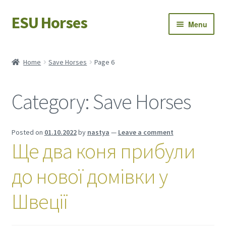
ESU Horses
Skip
Skip
Menu
to
to
navigation
content
Horse sales
Home
Save Horses
Page 6
Latest news
Category:
Save Horses
Save Horses
My account
Posted on
01.10.2022
by
nastya
—
Leave a comment
Ще два коня прибули
до нової домівки у
Швеції