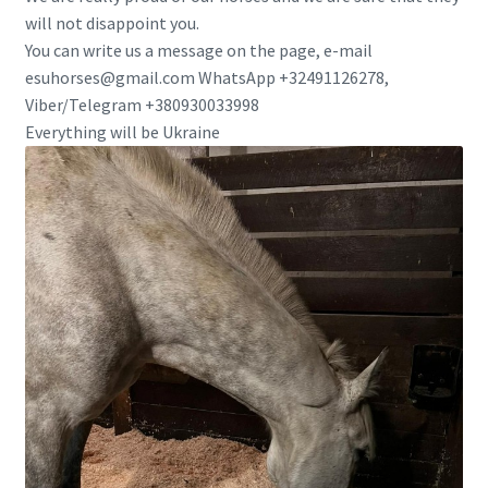
will not disappoint you.
You can write us a message on the page, e-mail
esuhorses@gmail.com WhatsApp +32491126278,
Viber/Telegram +380930033998
Everything will be Ukraine