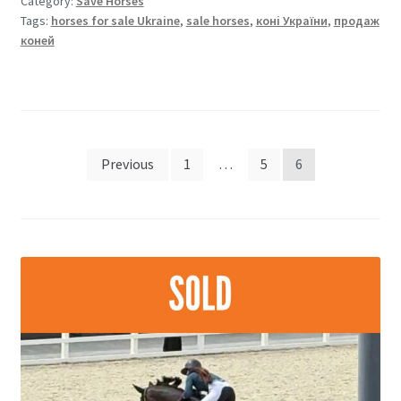
Category:
Save Horses
Tags:
horses for sale Ukraine
,
sale horses
,
коні України
,
продаж
коней
Posts
Previous
1
…
5
6
pagination