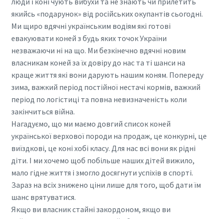
люди і коні чують вибухи та не знають чи прилетить
якийсь «подарунок» від російських окупантів сьогодні.
Ми щиро вдячні українським водіям які готові
евакуювати коней з будь яких точок України
незважаючи ні на що. Ми безкінечно вдячні новим
власникам коней за їх довіру до нас та ті шанси на
краще життя які вони дарують нашим коням. Попереду
зима, важкий період постійної нестачі кормів, важкий
період по логістиці та повна невизначеність коли
закінчиться війна.
Нагадуємо, що ми маємо довгий список коней
української верхової породи на продаж, це конкурні, це
виїздкові, це коні хобі класу. Для нас всі вони як рідні
діти. І ми хочемо щоб побільше наших дітей вижило,
мало гідне життя і змогло досягнути успіхів в спорті.
Зараз на всіх знижено ціни лише для того, щоб дати їм
шанс врятуватися.
Якщо ви власник стайні закордоном, якщо ви